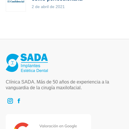
2 de abril de 2021
Clínica SADA. Más de 50 años de experiencia a la
vanguardia de la cirugía maxilofacial.
Instagram
Facebook
page
page
opens
opens
in
in